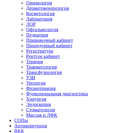
Гинекология
Дерматовенерология
Косметология
Лаборатория
ЛОР
Офтальмология
Педиатрия
Прививочный кабинет
Процедурный кабинет
Регистратура
Рентген кабинет
Терапия
Травматология
Трансфузиология
УЗИ
Урология
Физиотерапия
Функциональная диагностика
Хирургия
Эндоскопия
Стоматология
Массаж и ЛФК
СОПы
Антикоррупция
ВКК