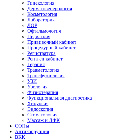
Гинекология
Дерматовенерология
Косметология
Лаборатория
ЛОР
Офтальмология
Педиатрия
Прививочный кабинет
Процедурный кабинет
Регистратура
Рентген кабинет
Терапия
Травматология
Трансфузиология
УЗИ
Урология
Физиотерапия
Функциональная диагностика
Хирургия
Эндоскопия
Стоматология
Массаж и ЛФК
СОПы
Антикоррупция
ВКК