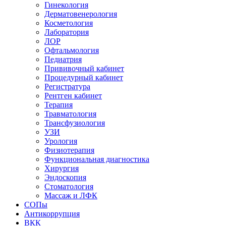
Гинекология
Дерматовенерология
Косметология
Лаборатория
ЛОР
Офтальмология
Педиатрия
Прививочный кабинет
Процедурный кабинет
Регистратура
Рентген кабинет
Терапия
Травматология
Трансфузиология
УЗИ
Урология
Физиотерапия
Функциональная диагностика
Хирургия
Эндоскопия
Стоматология
Массаж и ЛФК
СОПы
Антикоррупция
ВКК