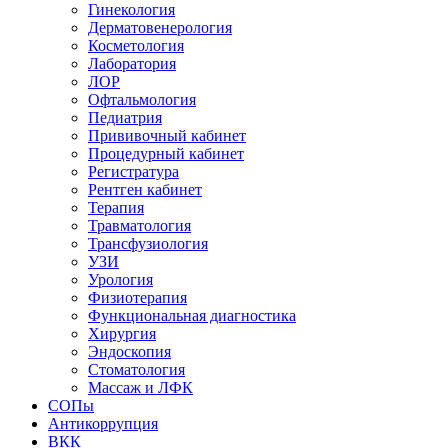
Гинекология
Дерматовенерология
Косметология
Лаборатория
ЛОР
Офтальмология
Педиатрия
Прививочный кабинет
Процедурный кабинет
Регистратура
Рентген кабинет
Терапия
Травматология
Трансфузиология
УЗИ
Урология
Физиотерапия
Функциональная диагностика
Хирургия
Эндоскопия
Стоматология
Массаж и ЛФК
СОПы
Антикоррупция
ВКК