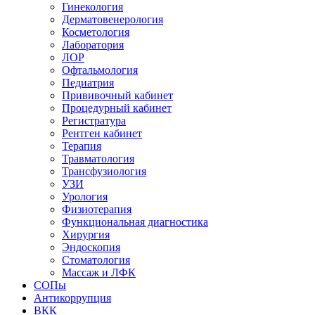
Гинекология
Дерматовенерология
Косметология
Лаборатория
ЛОР
Офтальмология
Педиатрия
Прививочный кабинет
Процедурный кабинет
Регистратура
Рентген кабинет
Терапия
Травматология
Трансфузиология
УЗИ
Урология
Физиотерапия
Функциональная диагностика
Хирургия
Эндоскопия
Стоматология
Массаж и ЛФК
СОПы
Антикоррупция
ВКК