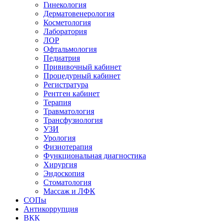
Гинекология
Дерматовенерология
Косметология
Лаборатория
ЛОР
Офтальмология
Педиатрия
Прививочный кабинет
Процедурный кабинет
Регистратура
Рентген кабинет
Терапия
Травматология
Трансфузиология
УЗИ
Урология
Физиотерапия
Функциональная диагностика
Хирургия
Эндоскопия
Стоматология
Массаж и ЛФК
СОПы
Антикоррупция
ВКК