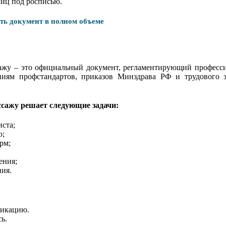
лиц под росписью.
ать документ в полном объеме
жу – это официальный документ, регламентирующий профессио
ниям профстандартов, приказов Минздрава РФ и трудового з
сажу решает следующие задачи:
ста;
ю;
рм;
ения;
ния.
фикацию.
ь.