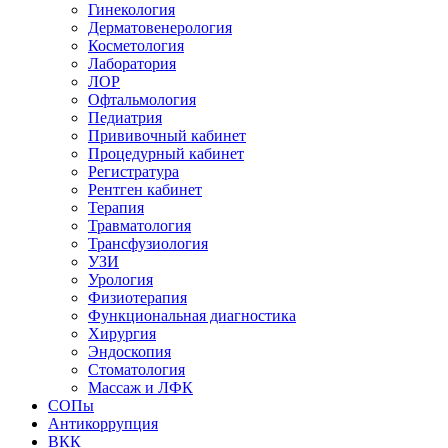
Гинекология
Дерматовенерология
Косметология
Лаборатория
ЛОР
Офтальмология
Педиатрия
Прививочный кабинет
Процедурный кабинет
Регистратура
Рентген кабинет
Терапия
Травматология
Трансфузиология
УЗИ
Урология
Физиотерапия
Функциональная диагностика
Хирургия
Эндоскопия
Стоматология
Массаж и ЛФК
СОПы
Антикоррупция
ВКК