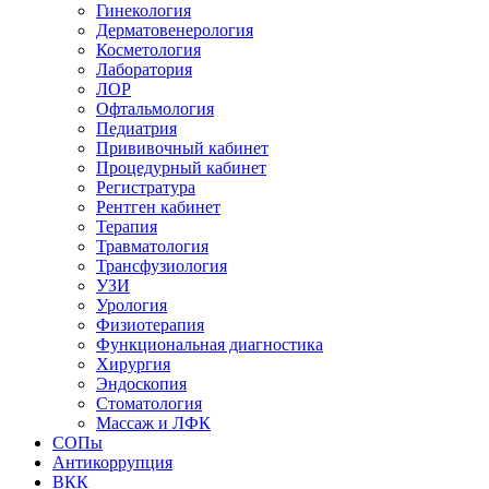
Гинекология
Дерматовенерология
Косметология
Лаборатория
ЛОР
Офтальмология
Педиатрия
Прививочный кабинет
Процедурный кабинет
Регистратура
Рентген кабинет
Терапия
Травматология
Трансфузиология
УЗИ
Урология
Физиотерапия
Функциональная диагностика
Хирургия
Эндоскопия
Стоматология
Массаж и ЛФК
СОПы
Антикоррупция
ВКК