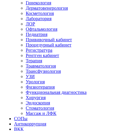
Гинекология
Дерматовенерология
Косметология
Лаборатория
ЛОР
Офтальмология
Педиатрия
Прививочный кабинет
Процедурный кабинет
Регистратура
Рентген кабинет
Терапия
Травматология
Трансфузиология
УЗИ
Урология
Физиотерапия
Функциональная диагностика
Хирургия
Эндоскопия
Стоматология
Массаж и ЛФК
СОПы
Антикоррупция
ВКК