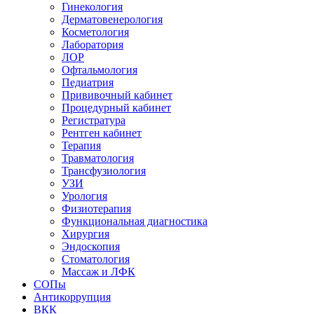
Гинекология
Дерматовенерология
Косметология
Лаборатория
ЛОР
Офтальмология
Педиатрия
Прививочный кабинет
Процедурный кабинет
Регистратура
Рентген кабинет
Терапия
Травматология
Трансфузиология
УЗИ
Урология
Физиотерапия
Функциональная диагностика
Хирургия
Эндоскопия
Стоматология
Массаж и ЛФК
СОПы
Антикоррупция
ВКК