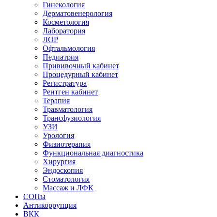
Гинекология
Дерматовенерология
Косметология
Лаборатория
ЛОР
Офтальмология
Педиатрия
Прививочный кабинет
Процедурный кабинет
Регистратура
Рентген кабинет
Терапия
Травматология
Трансфузиология
УЗИ
Урология
Физиотерапия
Функциональная диагностика
Хирургия
Эндоскопия
Стоматология
Массаж и ЛФК
СОПы
Антикоррупция
ВКК