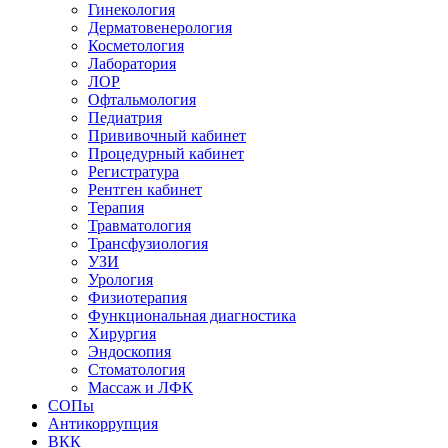
Гинекология
Дерматовенерология
Косметология
Лаборатория
ЛОР
Офтальмология
Педиатрия
Прививочный кабинет
Процедурный кабинет
Регистратура
Рентген кабинет
Терапия
Травматология
Трансфузиология
УЗИ
Урология
Физиотерапия
Функциональная диагностика
Хирургия
Эндоскопия
Стоматология
Массаж и ЛФК
СОПы
Антикоррупция
ВКК