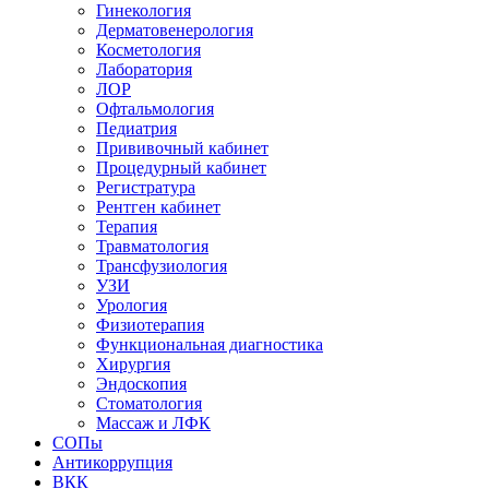
Гинекология
Дерматовенерология
Косметология
Лаборатория
ЛОР
Офтальмология
Педиатрия
Прививочный кабинет
Процедурный кабинет
Регистратура
Рентген кабинет
Терапия
Травматология
Трансфузиология
УЗИ
Урология
Физиотерапия
Функциональная диагностика
Хирургия
Эндоскопия
Стоматология
Массаж и ЛФК
СОПы
Антикоррупция
ВКК