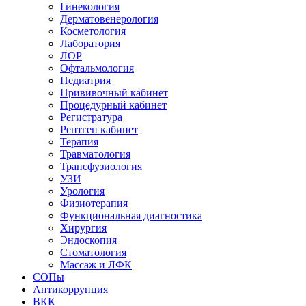
Гинекология
Дерматовенерология
Косметология
Лаборатория
ЛОР
Офтальмология
Педиатрия
Прививочный кабинет
Процедурный кабинет
Регистратура
Рентген кабинет
Терапия
Травматология
Трансфузиология
УЗИ
Урология
Физиотерапия
Функциональная диагностика
Хирургия
Эндоскопия
Стоматология
Массаж и ЛФК
СОПы
Антикоррупция
ВКК