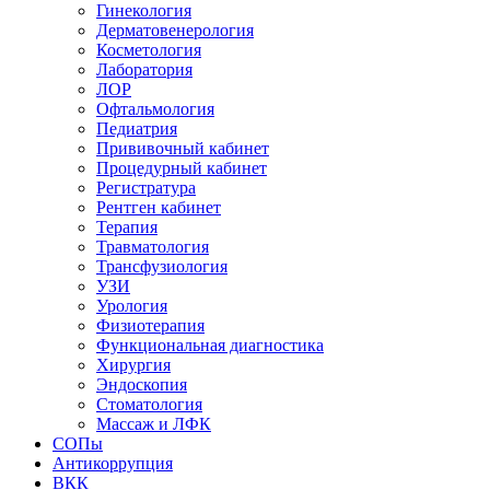
Гинекология
Дерматовенерология
Косметология
Лаборатория
ЛОР
Офтальмология
Педиатрия
Прививочный кабинет
Процедурный кабинет
Регистратура
Рентген кабинет
Терапия
Травматология
Трансфузиология
УЗИ
Урология
Физиотерапия
Функциональная диагностика
Хирургия
Эндоскопия
Стоматология
Массаж и ЛФК
СОПы
Антикоррупция
ВКК