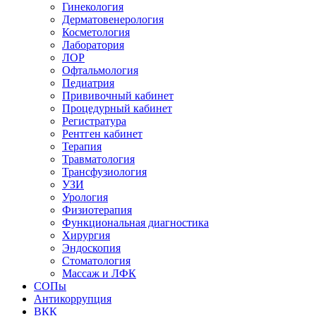
Гинекология
Дерматовенерология
Косметология
Лаборатория
ЛОР
Офтальмология
Педиатрия
Прививочный кабинет
Процедурный кабинет
Регистратура
Рентген кабинет
Терапия
Травматология
Трансфузиология
УЗИ
Урология
Физиотерапия
Функциональная диагностика
Хирургия
Эндоскопия
Стоматология
Массаж и ЛФК
СОПы
Антикоррупция
ВКК