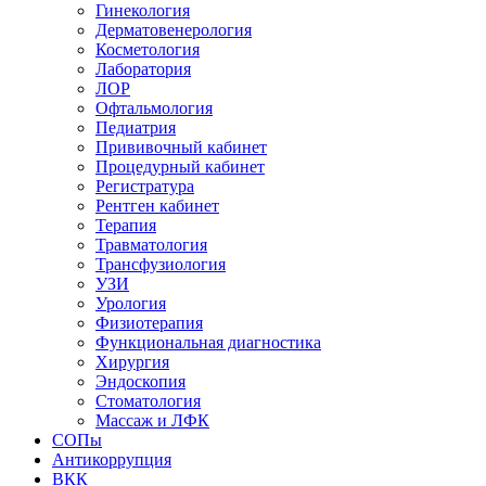
Гинекология
Дерматовенерология
Косметология
Лаборатория
ЛОР
Офтальмология
Педиатрия
Прививочный кабинет
Процедурный кабинет
Регистратура
Рентген кабинет
Терапия
Травматология
Трансфузиология
УЗИ
Урология
Физиотерапия
Функциональная диагностика
Хирургия
Эндоскопия
Стоматология
Массаж и ЛФК
СОПы
Антикоррупция
ВКК