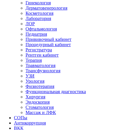
Гинекология
Дерматовенерология
Косметология
Лаборатория
ЛОР
Офтальмология
Педиатрия
Прививочный кабинет
Процедурный кабинет
Регистратура
Рентген кабинет
Терапия
Травматология
Трансфузиология
УЗИ
Урология
Физиотерапия
Функциональная диагностика
Хирургия
Эндоскопия
Стоматология
Массаж и ЛФК
СОПы
Антикоррупция
ВКК