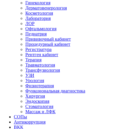
Гинекология
Дерматовенерология
Косметология
Лаборатория
ЛОР
Офтальмология
Педиатрия
Прививочный кабинет
Процедурный кабинет
Регистратура
Рентген кабинет
Терапия
Травматология
Трансфузиология
УЗИ
Урология
Физиотерапия
Функциональная диагностика
Хирургия
Эндоскопия
Стоматология
Массаж и ЛФК
СОПы
Антикоррупция
ВКК