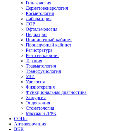
Гинекология
Дерматовенерология
Косметология
Лаборатория
ЛОР
Офтальмология
Педиатрия
Прививочный кабинет
Процедурный кабинет
Регистратура
Рентген кабинет
Терапия
Травматология
Трансфузиология
УЗИ
Урология
Физиотерапия
Функциональная диагностика
Хирургия
Эндоскопия
Стоматология
Массаж и ЛФК
СОПы
Антикоррупция
ВКК