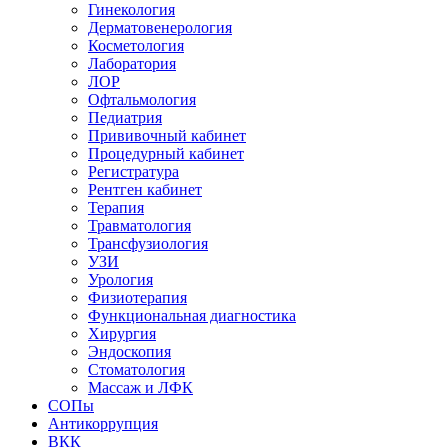
Гинекология
Дерматовенерология
Косметология
Лаборатория
ЛОР
Офтальмология
Педиатрия
Прививочный кабинет
Процедурный кабинет
Регистратура
Рентген кабинет
Терапия
Травматология
Трансфузиология
УЗИ
Урология
Физиотерапия
Функциональная диагностика
Хирургия
Эндоскопия
Стоматология
Массаж и ЛФК
СОПы
Антикоррупция
ВКК