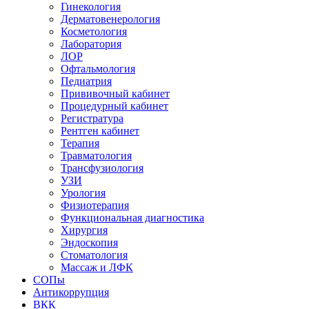
Гинекология
Дерматовенерология
Косметология
Лаборатория
ЛОР
Офтальмология
Педиатрия
Прививочный кабинет
Процедурный кабинет
Регистратура
Рентген кабинет
Терапия
Травматология
Трансфузиология
УЗИ
Урология
Физиотерапия
Функциональная диагностика
Хирургия
Эндоскопия
Стоматология
Массаж и ЛФК
СОПы
Антикоррупция
ВКК