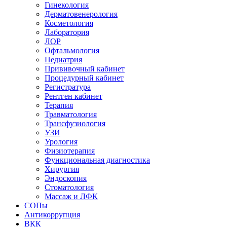
Гинекология
Дерматовенерология
Косметология
Лаборатория
ЛОР
Офтальмология
Педиатрия
Прививочный кабинет
Процедурный кабинет
Регистратура
Рентген кабинет
Терапия
Травматология
Трансфузиология
УЗИ
Урология
Физиотерапия
Функциональная диагностика
Хирургия
Эндоскопия
Стоматология
Массаж и ЛФК
СОПы
Антикоррупция
ВКК