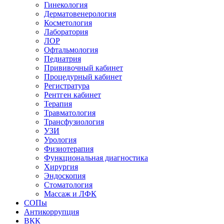
Гинекология
Дерматовенерология
Косметология
Лаборатория
ЛОР
Офтальмология
Педиатрия
Прививочный кабинет
Процедурный кабинет
Регистратура
Рентген кабинет
Терапия
Травматология
Трансфузиология
УЗИ
Урология
Физиотерапия
Функциональная диагностика
Хирургия
Эндоскопия
Стоматология
Массаж и ЛФК
СОПы
Антикоррупция
ВКК