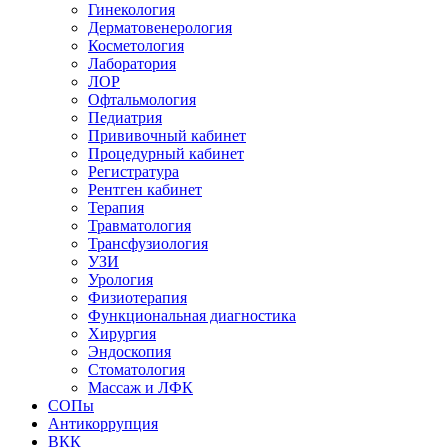
Гинекология
Дерматовенерология
Косметология
Лаборатория
ЛОР
Офтальмология
Педиатрия
Прививочный кабинет
Процедурный кабинет
Регистратура
Рентген кабинет
Терапия
Травматология
Трансфузиология
УЗИ
Урология
Физиотерапия
Функциональная диагностика
Хирургия
Эндоскопия
Стоматология
Массаж и ЛФК
СОПы
Антикоррупция
ВКК