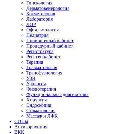
Гинекология
Дерматовенерология
Косметология
Лаборатория
ЛОР
Офтальмология
Педиатрия
Прививочный кабинет
Процедурный кабинет
Регистратура
Рентген кабинет
Терапия
Травматология
Трансфузиология
УЗИ
Урология
Физиотерапия
Функциональная диагностика
Хирургия
Эндоскопия
Стоматология
Массаж и ЛФК
СОПы
Антикоррупция
ВКК