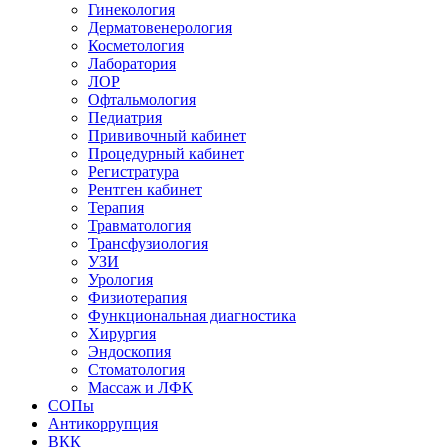
Гинекология
Дерматовенерология
Косметология
Лаборатория
ЛОР
Офтальмология
Педиатрия
Прививочный кабинет
Процедурный кабинет
Регистратура
Рентген кабинет
Терапия
Травматология
Трансфузиология
УЗИ
Урология
Физиотерапия
Функциональная диагностика
Хирургия
Эндоскопия
Стоматология
Массаж и ЛФК
СОПы
Антикоррупция
ВКК