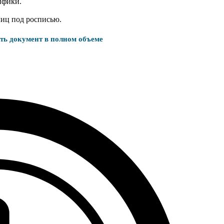
ифики.
лиц под росписью.
ать документ в полном объеме