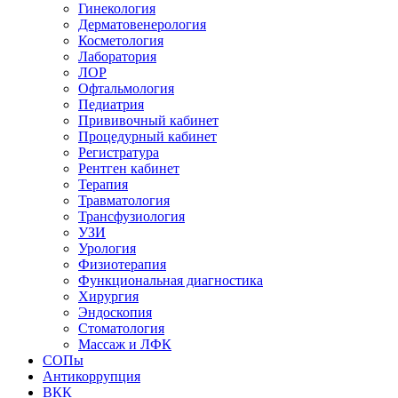
Гинекология
Дерматовенерология
Косметология
Лаборатория
ЛОР
Офтальмология
Педиатрия
Прививочный кабинет
Процедурный кабинет
Регистратура
Рентген кабинет
Терапия
Травматология
Трансфузиология
УЗИ
Урология
Физиотерапия
Функциональная диагностика
Хирургия
Эндоскопия
Стоматология
Массаж и ЛФК
СОПы
Антикоррупция
ВКК