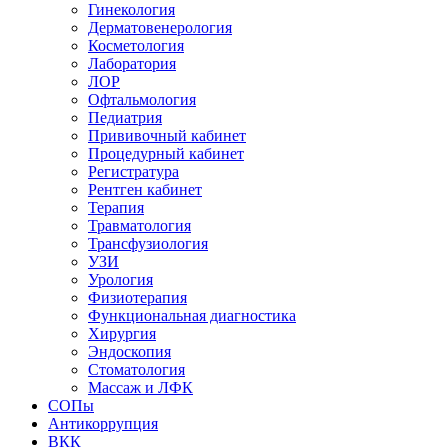
Гинекология
Дерматовенерология
Косметология
Лаборатория
ЛОР
Офтальмология
Педиатрия
Прививочный кабинет
Процедурный кабинет
Регистратура
Рентген кабинет
Терапия
Травматология
Трансфузиология
УЗИ
Урология
Физиотерапия
Функциональная диагностика
Хирургия
Эндоскопия
Стоматология
Массаж и ЛФК
СОПы
Антикоррупция
ВКК