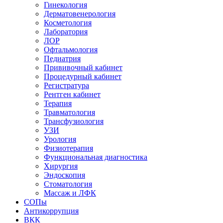
Гинекология
Дерматовенерология
Косметология
Лаборатория
ЛОР
Офтальмология
Педиатрия
Прививочный кабинет
Процедурный кабинет
Регистратура
Рентген кабинет
Терапия
Травматология
Трансфузиология
УЗИ
Урология
Физиотерапия
Функциональная диагностика
Хирургия
Эндоскопия
Стоматология
Массаж и ЛФК
СОПы
Антикоррупция
ВКК