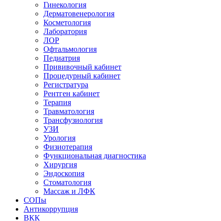
Гинекология
Дерматовенерология
Косметология
Лаборатория
ЛОР
Офтальмология
Педиатрия
Прививочный кабинет
Процедурный кабинет
Регистратура
Рентген кабинет
Терапия
Травматология
Трансфузиология
УЗИ
Урология
Физиотерапия
Функциональная диагностика
Хирургия
Эндоскопия
Стоматология
Массаж и ЛФК
СОПы
Антикоррупция
ВКК