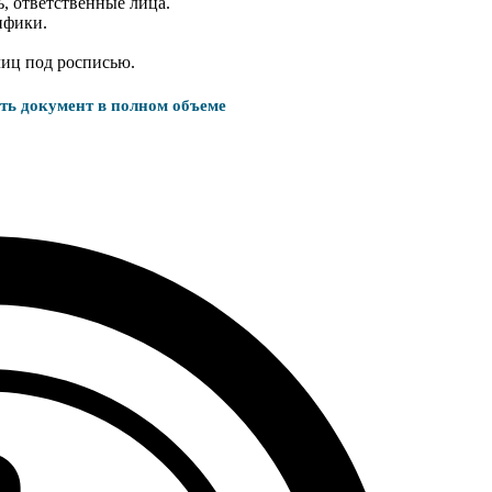
, ответственные лица.
ифики.
лиц под росписью.
ать документ в полном объеме