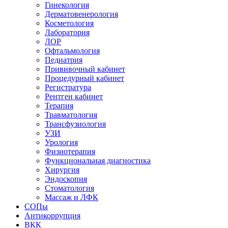
Гинекология
Дерматовенерология
Косметология
Лаборатория
ЛОР
Офтальмология
Педиатрия
Прививочный кабинет
Процедурный кабинет
Регистратура
Рентген кабинет
Терапия
Травматология
Трансфузиология
УЗИ
Урология
Физиотерапия
Функциональная диагностика
Хирургия
Эндоскопия
Стоматология
Массаж и ЛФК
СОПы
Антикоррупция
ВКК