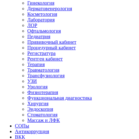
Гинекология
Дерматовенерология
Косметология
Лаборатория
ЛОР
Офтальмология
Педиатрия
Прививочный кабинет
Процедурный кабинет
Регистратура
Рентген кабинет
Терапия
Травматология
Трансфузиология
УЗИ
Урология
Физиотерапия
Функциональная диагностика
Хирургия
Эндоскопия
Стоматология
Массаж и ЛФК
СОПы
Антикоррупция
ВКК