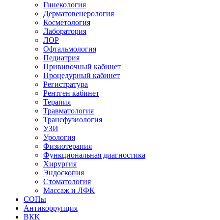
Гинекология
Дерматовенерология
Косметология
Лаборатория
ЛОР
Офтальмология
Педиатрия
Прививочный кабинет
Процедурный кабинет
Регистратура
Рентген кабинет
Терапия
Травматология
Трансфузиология
УЗИ
Урология
Физиотерапия
Функциональная диагностика
Хирургия
Эндоскопия
Стоматология
Массаж и ЛФК
СОПы
Антикоррупция
ВКК