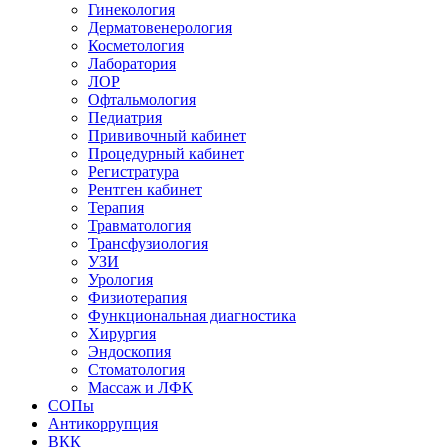
Гинекология
Дерматовенерология
Косметология
Лаборатория
ЛОР
Офтальмология
Педиатрия
Прививочный кабинет
Процедурный кабинет
Регистратура
Рентген кабинет
Терапия
Травматология
Трансфузиология
УЗИ
Урология
Физиотерапия
Функциональная диагностика
Хирургия
Эндоскопия
Стоматология
Массаж и ЛФК
СОПы
Антикоррупция
ВКК