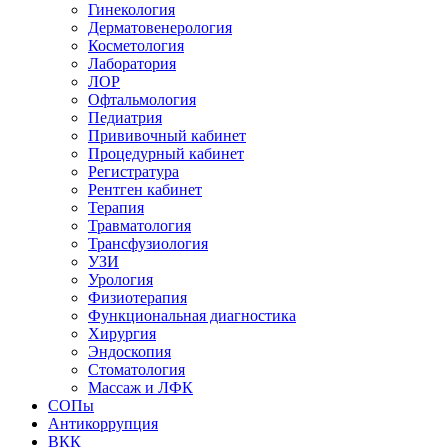
Гинекология
Дерматовенерология
Косметология
Лаборатория
ЛОР
Офтальмология
Педиатрия
Прививочный кабинет
Процедурный кабинет
Регистратура
Рентген кабинет
Терапия
Травматология
Трансфузиология
УЗИ
Урология
Физиотерапия
Функциональная диагностика
Хирургия
Эндоскопия
Стоматология
Массаж и ЛФК
СОПы
Антикоррупция
ВКК