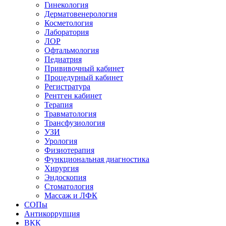
Гинекология
Дерматовенерология
Косметология
Лаборатория
ЛОР
Офтальмология
Педиатрия
Прививочный кабинет
Процедурный кабинет
Регистратура
Рентген кабинет
Терапия
Травматология
Трансфузиология
УЗИ
Урология
Физиотерапия
Функциональная диагностика
Хирургия
Эндоскопия
Стоматология
Массаж и ЛФК
СОПы
Антикоррупция
ВКК