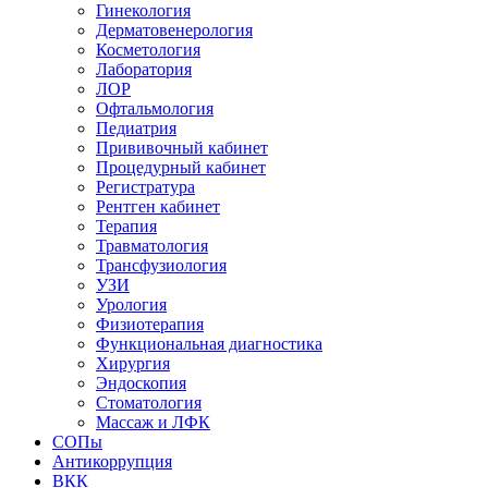
Гинекология
Дерматовенерология
Косметология
Лаборатория
ЛОР
Офтальмология
Педиатрия
Прививочный кабинет
Процедурный кабинет
Регистратура
Рентген кабинет
Терапия
Травматология
Трансфузиология
УЗИ
Урология
Физиотерапия
Функциональная диагностика
Хирургия
Эндоскопия
Стоматология
Массаж и ЛФК
СОПы
Антикоррупция
ВКК