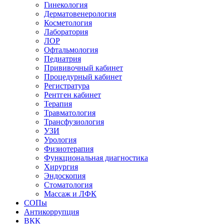
Гинекология
Дерматовенерология
Косметология
Лаборатория
ЛОР
Офтальмология
Педиатрия
Прививочный кабинет
Процедурный кабинет
Регистратура
Рентген кабинет
Терапия
Травматология
Трансфузиология
УЗИ
Урология
Физиотерапия
Функциональная диагностика
Хирургия
Эндоскопия
Стоматология
Массаж и ЛФК
СОПы
Антикоррупция
ВКК