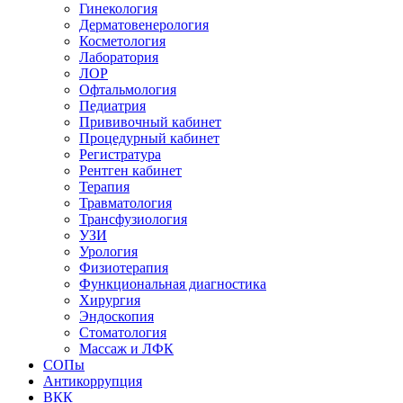
Гинекология
Дерматовенерология
Косметология
Лаборатория
ЛОР
Офтальмология
Педиатрия
Прививочный кабинет
Процедурный кабинет
Регистратура
Рентген кабинет
Терапия
Травматология
Трансфузиология
УЗИ
Урология
Физиотерапия
Функциональная диагностика
Хирургия
Эндоскопия
Стоматология
Массаж и ЛФК
СОПы
Антикоррупция
ВКК