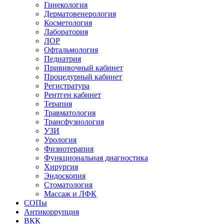
Гинекология
Дерматовенерология
Косметология
Лаборатория
ЛОР
Офтальмология
Педиатрия
Прививочный кабинет
Процедурный кабинет
Регистратура
Рентген кабинет
Терапия
Травматология
Трансфузиология
УЗИ
Урология
Физиотерапия
Функциональная диагностика
Хирургия
Эндоскопия
Стоматология
Массаж и ЛФК
СОПы
Антикоррупция
ВКК