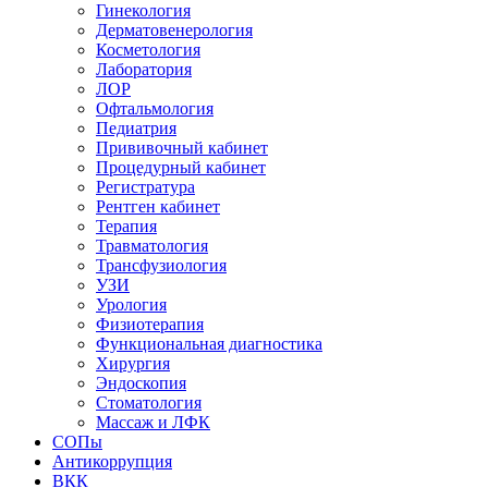
Гинекология
Дерматовенерология
Косметология
Лаборатория
ЛОР
Офтальмология
Педиатрия
Прививочный кабинет
Процедурный кабинет
Регистратура
Рентген кабинет
Терапия
Травматология
Трансфузиология
УЗИ
Урология
Физиотерапия
Функциональная диагностика
Хирургия
Эндоскопия
Стоматология
Массаж и ЛФК
СОПы
Антикоррупция
ВКК