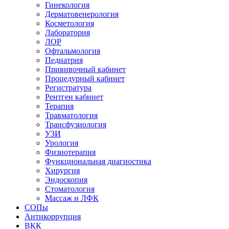
Гинекология
Дерматовенерология
Косметология
Лаборатория
ЛОР
Офтальмология
Педиатрия
Прививочный кабинет
Процедурный кабинет
Регистратура
Рентген кабинет
Терапия
Травматология
Трансфузиология
УЗИ
Урология
Физиотерапия
Функциональная диагностика
Хирургия
Эндоскопия
Стоматология
Массаж и ЛФК
СОПы
Антикоррупция
ВКК