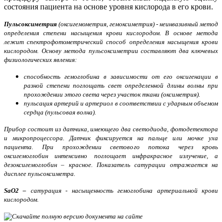
состояния пациента на основе уровня кислорода в его крови.
Пульсоксиметрия
(оксигемометрия, гемоксиметрия) - неинвазивный метод
определения степени насыщения крови кислородом. В основе метода
лежит спектрофотометрический способ определения насыщения крови
кислородом. Основу метода пульсоксиметрии составляют два ключевых
физиологических явления:
способность гемоглобина в зависимости от его оксигенации в
разной степени поглощать свет определенной длины волны при
прохождении этого света через участок ткани (оксиметрия).
пульсация артерий и артериол в соответствии с ударным объемом
сердца (пульсовая волна).
Прибор состоит из датчика, имеющего два светодиода, фотодетектора
и микропроцессора. Датчик фиксируется на пальце или мочке уха
пациента. При прохождении светового потока через кровь
оксигемоглобин интенсивно поглощает инфракрасное излучение, а
дезоксигемоглобин – красное. Показатель сатурации отражается на
дисплее пульсоксиметра.
SaO2 –
сатурация - насыщенность гемоглобина артериальной крови
кислородом.