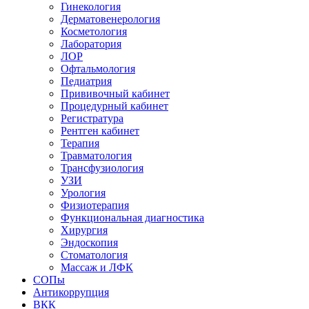
Гинекология
Дерматовенерология
Косметология
Лаборатория
ЛОР
Офтальмология
Педиатрия
Прививочный кабинет
Процедурный кабинет
Регистратура
Рентген кабинет
Терапия
Травматология
Трансфузиология
УЗИ
Урология
Физиотерапия
Функциональная диагностика
Хирургия
Эндоскопия
Стоматология
Массаж и ЛФК
СОПы
Антикоррупция
ВКК