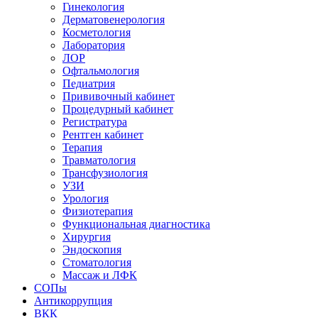
Гинекология
Дерматовенерология
Косметология
Лаборатория
ЛОР
Офтальмология
Педиатрия
Прививочный кабинет
Процедурный кабинет
Регистратура
Рентген кабинет
Терапия
Травматология
Трансфузиология
УЗИ
Урология
Физиотерапия
Функциональная диагностика
Хирургия
Эндоскопия
Стоматология
Массаж и ЛФК
СОПы
Антикоррупция
ВКК