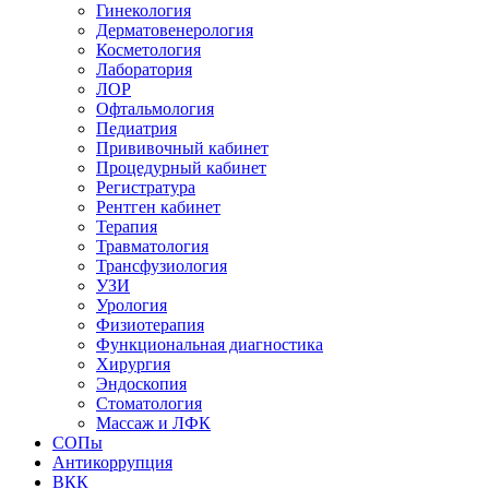
Гинекология
Дерматовенерология
Косметология
Лаборатория
ЛОР
Офтальмология
Педиатрия
Прививочный кабинет
Процедурный кабинет
Регистратура
Рентген кабинет
Терапия
Травматология
Трансфузиология
УЗИ
Урология
Физиотерапия
Функциональная диагностика
Хирургия
Эндоскопия
Стоматология
Массаж и ЛФК
СОПы
Антикоррупция
ВКК