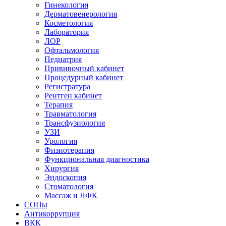
Гинекология
Дерматовенерология
Косметология
Лаборатория
ЛОР
Офтальмология
Педиатрия
Прививочный кабинет
Процедурный кабинет
Регистратура
Рентген кабинет
Терапия
Травматология
Трансфузиология
УЗИ
Урология
Физиотерапия
Функциональная диагностика
Хирургия
Эндоскопия
Стоматология
Массаж и ЛФК
СОПы
Антикоррупция
ВКК