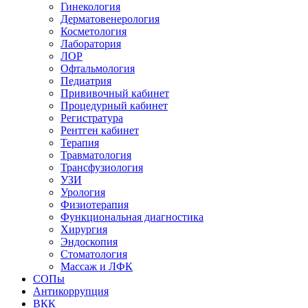
Гинекология
Дерматовенерология
Косметология
Лаборатория
ЛОР
Офтальмология
Педиатрия
Прививочный кабинет
Процедурный кабинет
Регистратура
Рентген кабинет
Терапия
Травматология
Трансфузиология
УЗИ
Урология
Физиотерапия
Функциональная диагностика
Хирургия
Эндоскопия
Стоматология
Массаж и ЛФК
СОПы
Антикоррупция
ВКК