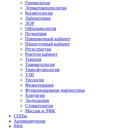
Гинекология
Дерматовенерология
Косметология
Лаборатория
ЛОР
Офтальмология
Педиатрия
Прививочный кабинет
Процедурный кабинет
Регистратура
Рентген кабинет
Терапия
Травматология
Трансфузиология
УЗИ
Урология
Физиотерапия
Функциональная диагностика
Хирургия
Эндоскопия
Стоматология
Массаж и ЛФК
СОПы
Антикоррупция
ВКК