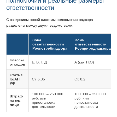
полномочий и реальные размеры
ответственности
С введением новой системы полномочия надзора
разделены между двумя ведомствами.
Зона
Зона
ответственности
ответственности
Роспотребнадзора
Росприроднадзора
Классы
Б, В, Г, Д
А (как ТКО)
отходов
Статья
КоАП
Ст. 6.35
Ст. 8.2
РФ
100 000 – 250 000
100 000 – 250 000
Штраф
руб. или
руб. или
на юр.
приостановка
приостановка
лицо
деятельности
деятельности