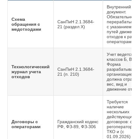
Внутренний
документ.
Обязательно
Схема
СанПиН 2.1.3684-
перерабатывае
обращения с
21 (раздел X)
с указанием но
медотходами
путей движени
отходов к разн
операторам.
Учет ведется д
классов Б, В, Г, 
Форма
Технологический
СанПиН 2.1.3684-
разрабатывает
журнал учета
21 (п. 210)
организацией, 
отходов
должна отража
вес, вид и
движение отход
Требуется
наличие
нескольких
действующих
Договоры с
Гражданский кодекс
договоров: с
операторами
РФ, ФЗ-89, ФЗ-306
регоператором
ТКО и (с
01.09.2026) со