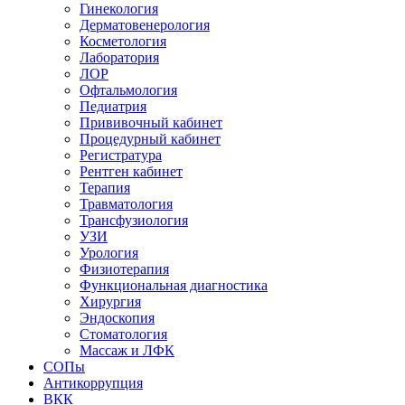
Гинекология
Дерматовенерология
Косметология
Лаборатория
ЛОР
Офтальмология
Педиатрия
Прививочный кабинет
Процедурный кабинет
Регистратура
Рентген кабинет
Терапия
Травматология
Трансфузиология
УЗИ
Урология
Физиотерапия
Функциональная диагностика
Хирургия
Эндоскопия
Стоматология
Массаж и ЛФК
СОПы
Антикоррупция
ВКК