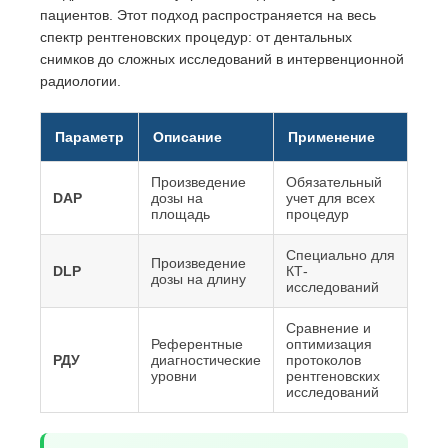
пациентов. Этот подход распространяется на весь
спектр рентгеновских процедур: от дентальных
снимков до сложных исследований в интервенционной
радиологии.
Параметр
Описание
Применение
Произведение
Обязательный
DAP
дозы на
учет для всех
площадь
процедур
Специально для
Произведение
DLP
КТ-
дозы на длину
исследований
Сравнение и
Референтные
оптимизация
РДУ
диагностические
протоколов
уровни
рентгеновских
исследований